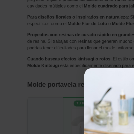
cavidades múltiples como el
Molde cuadrado para jab
Para diseños florales o inspirados en naturaleza
: S
específicos como el
Molde Flor de Loto
o
Molde Flo
Proyectos con resinas de curado rápido en grand
de resina. Si trabajas con resinas que generan mucho c
podrías tener dificultades para llenar el molde uniform
Cuando buscas efectos kintsugi o rotos
: El estilo 
Molde Kintsugi
está específicamente diseñado para es
Molde portavela resina epoxi vs p
TU PRODUCTO