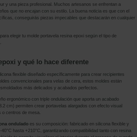
ur y una pieza profesional. Muchos artesanos se enfrentan a
os que no encajan con su estilo. La buena noticia es que con el
cíficas, conseguirás piezas impecables que destacarán en cualquier
ra elegir tu molde portavela resina epoxi según el tipo de
.
poxi y qué lo hace diferente
ilicona flexible diseñado específicamente para crear recipientes
moldes convencionales para velas de cera, estos moldes están
desmoldados más delicados y acabados perfectos.
ño ergonómico con triple ondulación que aporta un acabado
3.2 cm) permiten crear portavelas alargados con efecto visual
s o centros de mesa.
cona ondulado
es su composición: fabricado en silicona flexible y
 -40°C hasta +210°C, garantizando compatibilidad tanto con resina