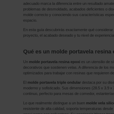
adecuado marca la diferencia entre un resultado amate
problemas de desmoldado, acabados deficientes o diseñ
molde correcto y conociendo sus características espe
espacio.
En esta guía descubrirás exactamente qué considerar pa
proyecto, el acabado deseado y tu nivel de experiencia
Qué es un molde portavela resina e
Un
molde portavela resina epoxi
es un utensilio de s
decorativos que sostienen velas. A diferencia de los 
optimizados para trabajar con resinas que requieren 
El
molde portavela triple ondular
destaca por su dise
moderno y sofisticado. Sus dimensiones (28.5 x 3.9 x 
continuo, perfecto para mesas de comedor, estantería
Lo que realmente distingue a un buen
molde vela sili
resistente de alta calidad, soporta temperaturas desde