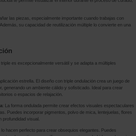
úcida te permite visualizar el interior durante el proceso de curado,
n dañar las piezas, especialmente importante cuando trabajas con
demás, su capacidad de reutilización múltiple lo convierte en una
ción
riple es excepcionalmente versátil y se adapta a múltiples
plicación estrella. El diseño con triple ondulación crea un juego de
, generando un ambiente cálido y sofisticado. Ideal para crear
torios o espacios de relajación.
da
: La forma ondulada permite crear efectos visuales espectaculares
s. Puedes incorporar pigmentos, polvo de mica, lentejuelas, flores
 profundidad visual.
 lo hacen perfecto para crear obsequios elegantes. Puedes