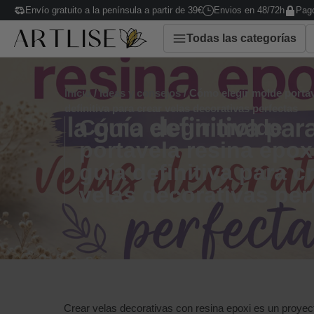
Envío gratuito a la península a partir de 39€
Envios en 48/72h
Pago
Todas las categorías
Inicio
/
Ideas y consejos
/ Cómo elegir molde portave
definitiva para crear velas decorativas perfectas
Cómo elegir molde
portavela resina epoxi
guía definitiva para c
velas decorativas per
Crear velas decorativas con resina epoxi es un proyect