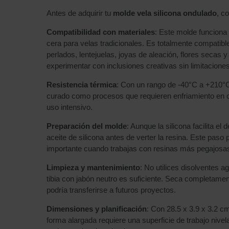
Antes de adquirir tu
molde vela silicona ondulado
, c
Compatibilidad con materiales
: Este molde funciona
cera para velas tradicionales. Es totalmente compatibl
perlados, lentejuelas, joyas de aleación, flores secas y
experimentar con inclusiones creativas sin limitaciones
Resistencia térmica
: Con un rango de -40°C a +210°C,
curado como procesos que requieren enfriamiento en co
uso intensivo.
Preparación del molde
: Aunque la silicona facilita 
aceite de silicona antes de verter la resina. Este paso
importante cuando trabajas con resinas más pegajosa
Limpieza y mantenimiento
: No utilices disolventes a
tibia con jabón neutro es suficiente. Seca completam
podría transferirse a futuros proyectos.
Dimensiones y planificación
: Con 28.5 x 3.9 x 3.2 c
forma alargada requiere una superficie de trabajo nivel