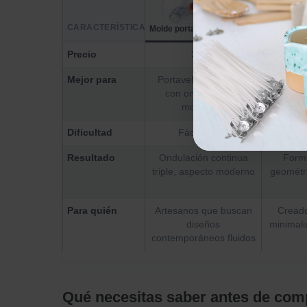
CARACTERÍSTICA
Molde portavela triple ondular
Molde de s
Precio
3.70€
Mejor para
Portavelas alargados
Diseño
con ondulaciones
luminoso
modernas
Dificultad
Fácil-Media
Resultado
Ondulación continua
Forma
triple, aspecto moderno
geométr
Para quién
Artesanos que buscan
Creado
diseños
minimali
contemporáneos fluidos
Qué necesitas saber antes de com