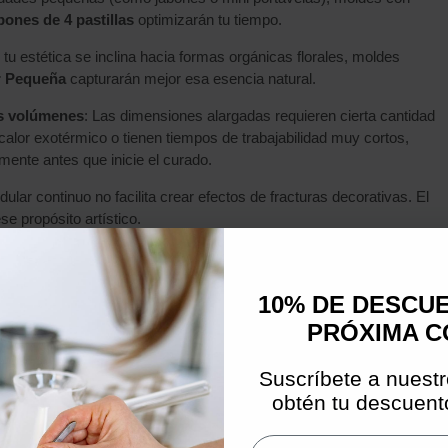
ones de 4 pastillas
optimizarán tu tiempo.
i tu estética se inclina hacia formas orgánicas florales, moldes
r Pequeña
capturarán mejor esa esencia natural.
es volúmenes
: Las dimensiones alargadas requieren cierta cantidad
alor exotérmico o tienen tiempos de trabajabilidad muy cortos,
emente antes que inicie el curado.
ondular continuo no facilita crear efectos de fracturas decorativas. El
e propósito artístico.
roductos similares
10% DE DESCU
PRÓXIMA 
Suscríbete a nuestr
obtén tu descuento
Email