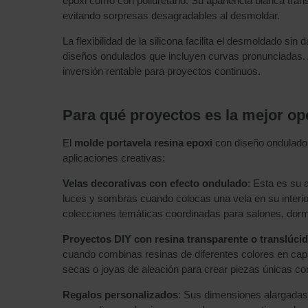
epoxi como con poliuretano. Su apariencia blanca transl
evitando sorpresas desagradables al desmoldar.
La flexibilidad de la silicona facilita el desmoldado si
diseños ondulados que incluyen curvas pronunciadas. A
inversión rentable para proyectos continuos.
Para qué proyectos es la mejor op
El
molde portavela resina epoxi
con diseño ondulado t
aplicaciones creativas:
Velas decorativas con efecto ondulado
: Esta es su a
luces y sombras cuando colocas una vela en su interior
colecciones temáticas coordinadas para salones, dormi
Proyectos DIY con resina transparente o translúci
cuando combinas resinas de diferentes colores en capa
secas o joyas de aleación para crear piezas únicas con
Regalos personalizados
: Sus dimensiones alargadas