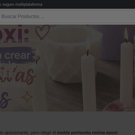
 seguro multiplataforma
la resina epoxi: la guía
: la
rear
fectas
o apasionante, pero elegir el
molde portavela resina epoxi