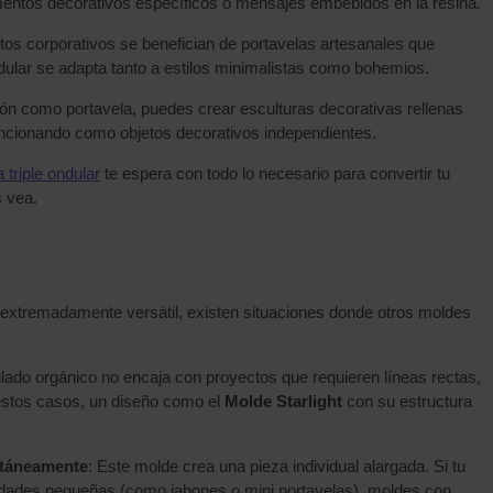
mentos decorativos específicos o mensajes embebidos en la resina.
tos corporativos se benefician de portavelas artesanales que
ndular se adapta tanto a estilos minimalistas como bohemios.
ión como portavela, puedes crear esculturas decorativas rellenas
uncionando como objetos decorativos independientes.
 triple ondular
te espera con todo lo necesario para convertir tu
s vea.
extremadamente versátil, existen situaciones donde otros moldes
dulado orgánico no encaja con proyectos que requieren líneas rectas,
estos casos, un diseño como el
Molde Starlight
con su estructura
ltáneamente
: Este molde crea una pieza individual alargada. Si tu
idades pequeñas (como jabones o mini portavelas), moldes con