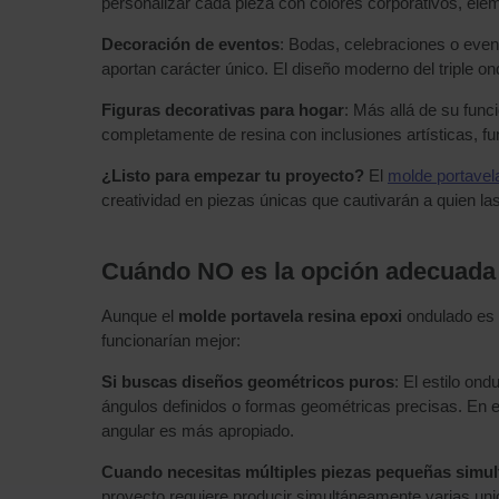
personalizar cada pieza con colores corporativos, ele
Decoración de eventos
: Bodas, celebraciones o even
aportan carácter único. El diseño moderno del triple o
Figuras decorativas para hogar
: Más allá de su func
completamente de resina con inclusiones artísticas, f
¿Listo para empezar tu proyecto?
El
molde portavela
creatividad en piezas únicas que cautivarán a quien la
Cuándo NO es la opción adecuada
Aunque el
molde portavela resina epoxi
ondulado es 
funcionarían mejor:
Si buscas diseños geométricos puros
: El estilo on
ángulos definidos o formas geométricas precisas. En 
angular es más apropiado.
Cuando necesitas múltiples piezas pequeñas simu
proyecto requiere producir simultáneamente varias un