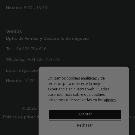
Horario:
8:30 - 16:30
Ventas
Dpto. de Ventas y Desarrollo de negocio
Tel: +34 633 704 616
WhatsApp: +34 633 704 616
Email: negocios@artlise.com
Utilizamos cookies analíticas y de
Horario:
10:00 - 18:00
terceros para ofrecerte la mejor
experiencia en nuestra web. Puedes
aprender más sobre qué cookies
utilizamos o desactivarlas en los
ajustes
.
© 2026, todos los derechos reservados • Artlise
Aceptar
Política de privacidad
|
Términos y condiciones
|
Devoluciones y
reembolsos
Rechazar