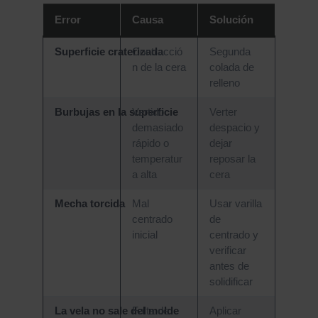
Error
Causa
Solución
Superficie craterizada
Contracció
Segunda
n de la cera
colada de
relleno
Burbujas en la superficie
Vertido
Verter
demasiado
despacio y
rápido o
dejar
temperatur
reposar la
a alta
cera
Mecha torcida
Mal
Usar varilla
centrado
de
inicial
centrado y
verificar
antes de
solidificar
La vela no sale del molde
Falta de
Aplicar