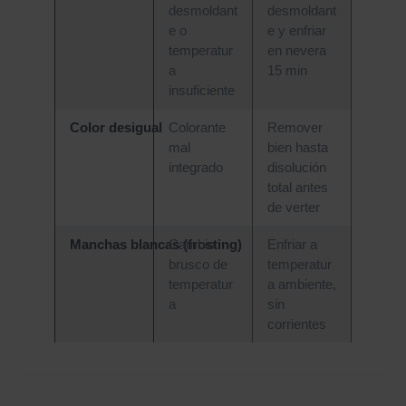
desmoldant
desmoldant
e o
e y enfriar
temperatur
en nevera
a
15 min
insuficiente
Color desigual
Colorante
Remover
mal
bien hasta
integrado
disolución
total antes
de verter
Manchas blancas (frosting)
Cambio
Enfriar a
brusco de
temperatur
temperatur
a ambiente,
a
sin
corrientes