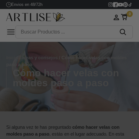
Envios en 48/72h
0
Inicio
/
Ideas y consejos
/ Cómo hacer velas con moldes
paso a paso
Cómo hacer velas con
moldes paso a paso
Si alguna vez te has preguntado
cómo hacer velas con
moldes paso a paso
, estás en el lugar adecuado. En esta