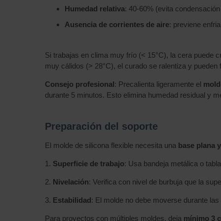
Humedad relativa
: 40-60% (evita condensación
Ausencia de corrientes de aire
: previene enfri
Si trabajas en clima muy frío (< 15°C), la cera puede 
muy cálidos (> 28°C), el curado se ralentiza y pueden
Consejo profesional
: Precalienta ligeramente el
molde
durante 5 minutos. Esto elimina humedad residual y mej
Preparación del soporte
El molde de silicona flexible necesita una
base plana y
1.
Superficie de trabajo
: Usa bandeja metálica o tabl
2.
Nivelación
: Verifica con nivel de burbuja que la supe
3.
Estabilidad
: El molde no debe moverse durante las 
Para proyectos con múltiples moldes, deja
mínimo 3 