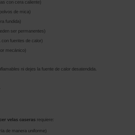
jas con cera caliente)
 polvos de mica)
ra fundida)
eden ser permanentes)
 con fuentes de calor)
tor mecánico)
flamables ni dejes la fuente de calor desatendida.
o
cer velas caseras
requiere:
fría de manera uniforme)