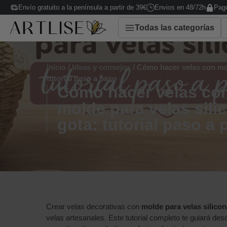
Envío gratuito a la península a partir de 39€
Envios en 48/72h
Pago
Todas las categorías
Inicio
/
Ideas y consejos
/ Cómo hacer velas con mol
tutorial paso a paso
Cómo hacer velas co
molde para velas sili
gota: tutorial paso a
Crear velas decorativas con
molde para velas silicon
velas artesanales. Este tutorial completo te guiará des