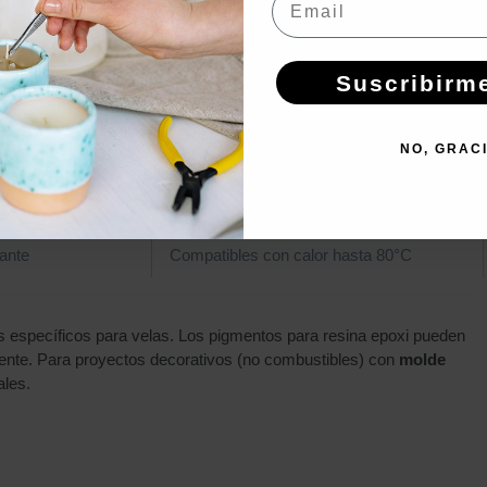
mendado
Observaciones
rmoleado
2-3 colores complementarios
Suscribirm
erlado/metálico
Cantidad mínima (punta de espátula)
NO, GRAC
s botánicas
Deben estar completamente secas
ción
3-5% del peso total de cera
lante
Compatibles con calor hasta 80°C
s específicos para velas. Los pigmentos para resina epoxi pueden
mente. Para proyectos decorativos (no combustibles) con
molde
ales.