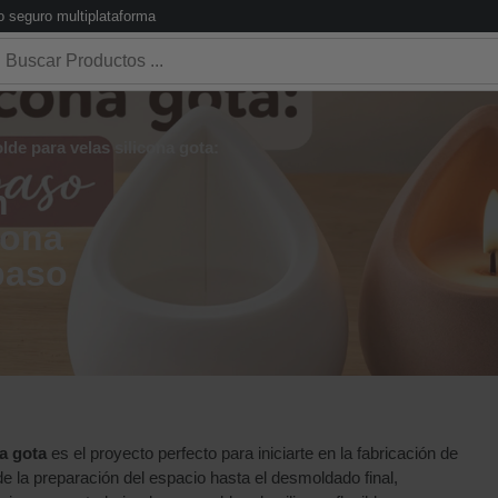
 seguro multiplataforma
de para velas silicona gota:
n
cona
 paso
a gota
es el proyecto perfecto para iniciarte en la fabricación de
de la preparación del espacio hasta el desmoldado final,