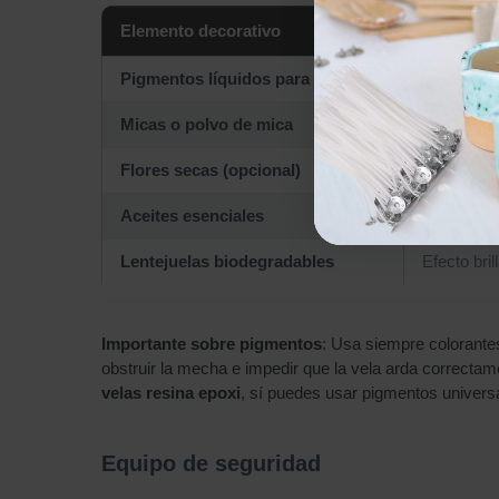
Elemento decorativo
Uso reco
Pigmentos líquidos para velas
Efecto ma
Micas o polvo de mica
Acabado p
Flores secas (opcional)
Inclusione
Aceites esenciales
Aromatiza
Lentejuelas biodegradables
Efecto bril
Importante sobre pigmentos
: Usa siempre colorante
obstruir la mecha e impedir que la vela arda correcta
velas resina epoxi
, sí puedes usar pigmentos univers
Equipo de seguridad