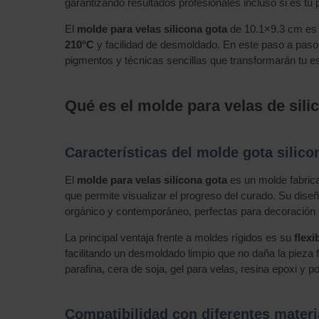
garantizando resultados profesionales incluso si es tu 
El
molde para velas silicona gota
de 10.1×9.3 cm es id
210°C
y facilidad de desmoldado. En este paso a paso
pigmentos y técnicas sencillas que transformarán tu esp
Qué es el molde para velas de silic
Características del molde gota silicon
El
molde para velas silicona gota
es un molde fabric
que permite visualizar el progreso del curado. Su dis
orgánico y contemporáneo, perfectas para decoración
La principal ventaja frente a moldes rígidos es su
flexi
facilitando un desmoldado limpio que no daña la pieza 
parafina, cera de soja, gel para velas, resina epoxi y po
Compatibilidad con diferentes materi