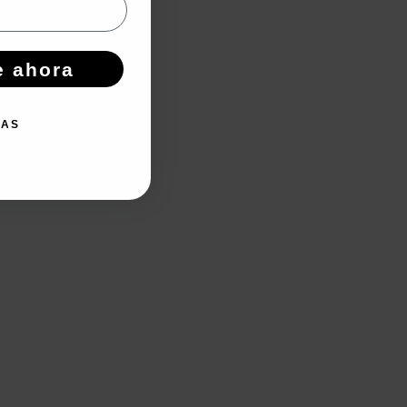
e ahora
IAS