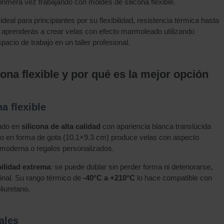
primera vez trabajando con moldes de silicona flexible.
eal para principiantes por su flexibilidad, resistencia térmica hasta
 aprenderás a crear velas con efecto marmoleado utilizando
acio de trabajo en un taller profesional.
ona flexible y por qué es la mejor opción
a flexible
ado en
silicona de alta calidad
con apariencia blanca translúcida
eño en forma de gota (10.1×9.3 cm) produce velas con aspecto
 moderna o regalos personalizados.
bilidad extrema
: se puede doblar sin perder forma ni deteriorarse,
final. Su rango térmico de
-40°C a +210°C
lo hace compatible con
liuretano.
ales