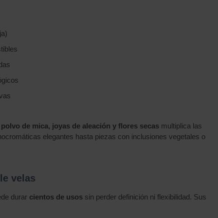
ja)
tibles
idas
ógicos
ivas
 polvo de mica, joyas de aleación y flores secas
multiplica las
nocromáticas elegantes hasta piezas con inclusiones vegetales o
le velas
ede durar
cientos de usos
sin perder definición ni flexibilidad. Sus