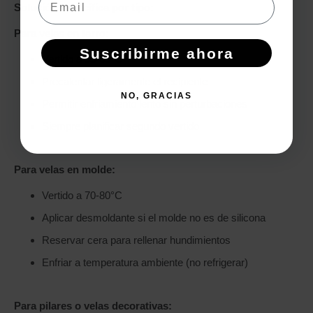
Solución específica por tipo:
Para velas en tarro:
Suscribirme ahora
Vertido a 55-65°C
Precalentar ligeramente el recipiente
NO, GRACIAS
Permitir enfriamiento lento sin perturbaciones
Siempre planificar segundo vertido
Para velas en molde:
Vertido a 70-80°C
Aplicar desmoldante si el molde no es de silicona
Reservar cera para rellenar hundimientos
Enfriar a temperatura ambiente (no refrigerar)
Para pilares o velas decorativas: