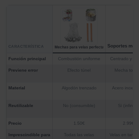
Soportes metá
CARACTERÍSTICA
Mechas para velas perfectas
Función principal
Combustión uniforme
Centrado y fija
Previene error
Efecto túnel
Mecha torci
Material
Algodón trenzado
Acero inoxida
Reutilizable
No (consumible)
Sí (infinito)
Precio
1.50€
2.99€
Imprescindible para
Todas las velas
Velas en tarro