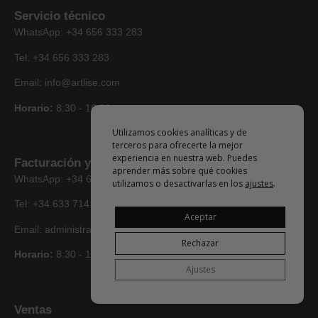
Servicio técnico
WhatsApp: +34 656 333 283
Tel: +34 656 333 283
Email: info@artlise.com
Horario:
8:30 - 16:30
Utilizamos cookies analíticas y de
terceros para ofrecerte la mejor
experiencia en nuestra web. Puedes
Facturación y envíos
aprender más sobre qué cookies
WhatsApp: +34 633 714 066
utilizamos o desactivarlas en los
ajustes
.
Tel: +34 633 714 066
Aceptar
Email: administracion@artlise.com
Rechazar
Horario:
8:30 - 16:30
Ajustes
Ventas