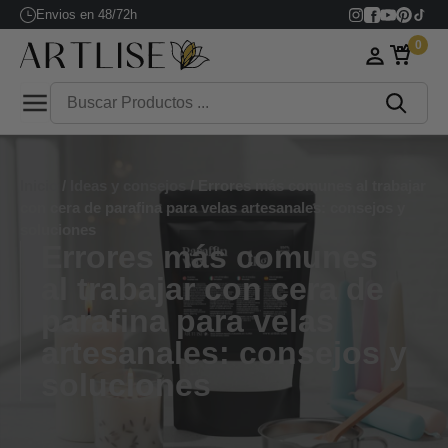
Envios en 48/72h
0
Inicio
/
Ideas y consejos
/ Errores más comunes al trabajar
con cera de parafina para velas artesanales: consejos y
soluciones
Errores más comunes
al trabajar con cera de
parafina para velas
artesanales: consejos y
soluciones