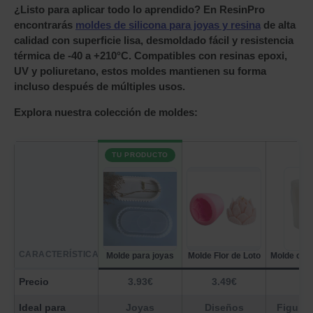
¿Listo para aplicar todo lo aprendido? En ResinPro
encontrarás
moldes de silicona para joyas y resina
de alta
calidad con superficie lisa, desmoldado fácil y resistencia
térmica de -40 a +210°C. Compatibles con resinas epoxi,
UV y poliuretano, estos moldes mantienen su forma
incluso después de múltiples usos.
Explora nuestra colección de moldes:
TU PRODUCTO
CARACTERÍSTICA
Molde para joyas
Molde Flor de Loto
Molde con 
Precio
3.93€
3.49€
Ideal para
Joyas
Diseños
Figuras