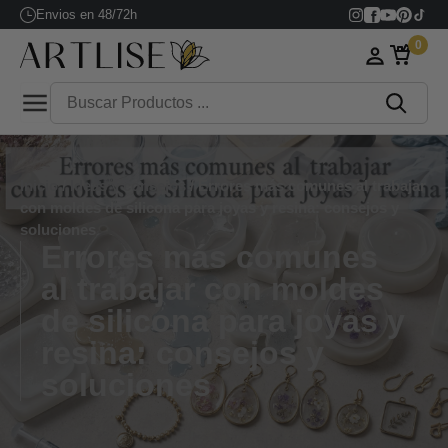
Envios en 48/72h
0
Inicio
/
Ideas y consejos
/ Errores más comunes al trabajar
con moldes de silicona para joyas y resina: consejos y
soluciones
Errores más comunes
al trabajar con moldes
de silicona para joyas y
resina: consejos y
soluciones