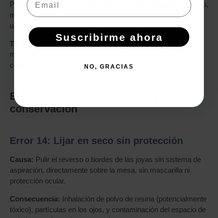
Para colecciones de
moldes silicona para colgantes
a juego,
mezcla cantidad suficiente de color para todas las piezas de
una vez.
Suscribirme ahora
Tip pro:
Haz muestras de color en un palito de madera o
molde pequeño antes de comprometer toda la mezcla. Los
colores pueden cambiar ligeramente durante el curado.
NO, GRACIAS
Errores de acabado, curado y
conservación
Error 14: Lijar en seco sin protección
Causa:
Pulir el reverso o bordes de las joyas sin sistema de
aspiración, directamente sobre la mesa, sin mascarilla ni
protección ocular.
Consecuencia:
Inhalación de polvo de resina (potencialmente
tóxico), partículas en los ojos, y contaminación del espacio de