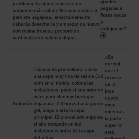
queden
problema, traslada la pieza a un
pegadas a
ambiente más cálido 48h adicionales. Si
flores secas
persiste pegajosa, lamentablemente
o
deberás desecharla y empezar de nuevo
lentejuelas?
con resina fresca y proporción
verificada con balanza digital.
¿Es
normal
Técnica de pre-sellado: vierte
que el
una capa muy fina de resina (1-2
reverso
mm) en el molde, coloca las
de mi
inclusiones, pasa el soplador de
joya
calor para eliminar burbujas,
quede
Solución:
deja curar 2-4 horas hasta punto
mate
gel, luego vierte la capa
mientras
principal. El pre-sellado expulsa
la parte
el aire atrapado en las
superior
inclusiones antes de la capa
está
definitiva.
brillante?