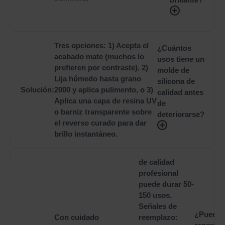
Tres opciones: 1) Acepta el
¿Cuántos
acabado mate (muchos lo
usos tiene un
prefieren por contraste), 2)
molde de
Lija húmedo hasta grano
silicona de
Solución:
2000 y aplica pulimento, o 3)
calidad antes
Aplica una capa de resina UV
de
o barniz transparente sobre
deteriorarse?
el reverso curado para dar
brillo instantáneo.
de calidad
profesional
puede durar 50-
150 usos.
Señales de
¿Puedo
Con cuidado
reemplazo: