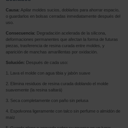
Causa:
Apilar moldes sucios, doblarlos para ahorrar espacio,
o guardarlos en bolsas cerradas inmediatamente después del
uso.
Consecuencia:
Degradación acelerada de la silicona,
deformaciones permanentes que afectan la forma de futuras
piezas, trasferencia de resina curada entre moldes, y
aparición de manchas amarillentas por oxidación.
Solución:
Después de cada uso:
1. Lava el molde con agua tibia y jabón suave
2. Elimina residuos de resina curada doblando el molde
suavemente (la resina saltará)
3. Seca completamente con paño sin pelusa
4. Espolvorea ligeramente con talco sin perfume o almidón de
maíz
5. Guarda plano o apoyado sobre su reverso en un lugar