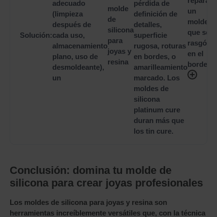
reparar
adecuado
pérdida de
molde
un
(limpieza
definición de
de
molde
después de
detalles,
silicona
que se
Solución:
cada uso,
superficie
para
rasgó
almacenamiento
rugosa, roturas
joyas y
en el
plano, uso de
en bordes, o
resina
borde?
desmoldeante),
amarilleamiento
un
marcado. Los
moldes de
silicona
platinum cure
duran más que
los tin cure.
Conclusión: domina tu molde de
silicona para crear joyas profesionales
Los
moldes de silicona para joyas y resina
son
herramientas increíblemente versátiles que, con la técnica