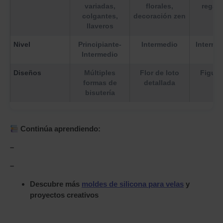
variadas,
florales,
regalo
colgantes,
decoración zen
llaveros
Nivel
Principiante-
Intermedio
Interme
Intermedio
Diseños
Múltiples
Flor de loto
Figura
formas de
detallada
bisutería
Continúa aprendiendo:
–
–
Descubre más
moldes de silicona para velas
y
proyectos creativos