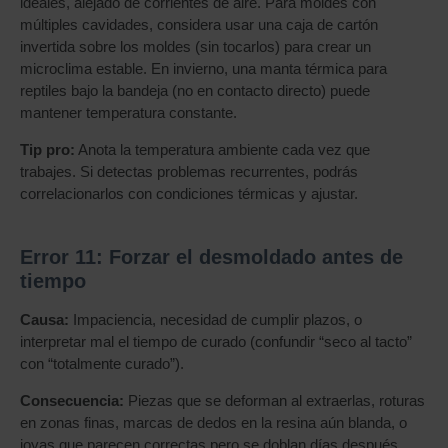
ideales, alejado de corrientes de aire. Para moldes con
múltiples cavidades, considera usar una caja de cartón
invertida sobre los moldes (sin tocarlos) para crear un
microclima estable. En invierno, una manta térmica para
reptiles bajo la bandeja (no en contacto directo) puede
mantener temperatura constante.
Tip pro:
Anota la temperatura ambiente cada vez que
trabajes. Si detectas problemas recurrentes, podrás
correlacionarlos con condiciones térmicas y ajustar.
Error 11: Forzar el desmoldado antes de
tiempo
Causa:
Impaciencia, necesidad de cumplir plazos, o
interpretar mal el tiempo de curado (confundir “seco al tacto”
con “totalmente curado”).
Consecuencia:
Piezas que se deforman al extraerlas, roturas
en zonas finas, marcas de dedos en la resina aún blanda, o
joyas que parecen correctas pero se doblan días después.