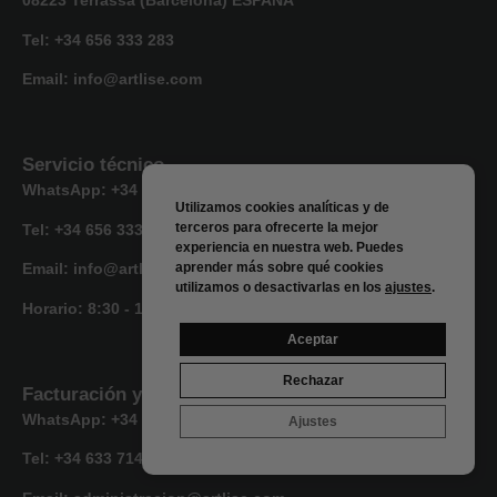
08223 Terrassa (Barcelona) ESPAÑA
Tel: +34 656 333 283
Email: info@artlise.com
Servicio técnico
WhatsApp: +34 656 333 283
Utilizamos cookies analíticas y de
terceros para ofrecerte la mejor
Tel: +34 656 333 283
experiencia en nuestra web. Puedes
aprender más sobre qué cookies
Email: info@artlise.com
utilizamos o desactivarlas en los
ajustes
.
Horario:
8:30 - 16:30
Aceptar
Rechazar
Facturación y envíos
WhatsApp: +34 633 714 066
Ajustes
Tel: +34 633 714 066