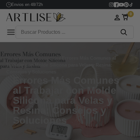
Envios en 48/72h
0
Inicio
/
Ideas y consejos
/ Errores Más Comunes al
Trabajar con Molde Silicona para Velas y Resina:
Consejos y Soluciones
Errores Más Comunes
al Trabajar con Molde
Silicona para Velas y
Resina: Consejos y
Soluciones