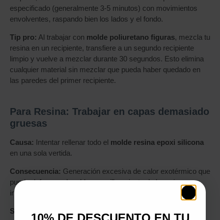
especificado (generalmente 3-5 minutos) con movimientos
envolventes, raspando bien los lados y el fondo.
Tip pro:
Al trabajar con
molde poliuretano figuras
, mezcla tu
resina en un recipiente, transfiere a un segundo recipiente
limpio y vuelve a mezclar durante 30 segundos. Esto elimina
cualquier material sin mezclar que pueda haber quedado en
las paredes del primer recipiente.
Para Resina: Trabajar en capas demasiado
gruesas
Causa:
Intentar rellenar todo el
molde resina epoxi silicona
en una sola vertida.
Consecuencia:
Generación excesiva de calor exotérmico que
puede deformar el molde, amarilleamiento de la resina, o
incluso agrietamiento de la pieza.
Solución:
. Para moldes con profundidades superiores a 1
10% DE DESCUENTO EN TU