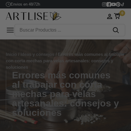
Envios en 48/72h
0
Inicio
/
Ideas y consejos
/ Errores más comunes al trabajar
con corta mechas para velas artesanales: consejos y
soluciones
Errores más comunes
al trabajar con corta
mechas para velas
artesanales: consejos y
soluciones