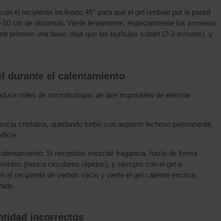
con el recipiente inclinado 45° para que el gel resbale por la pared
 5-10 cm de distancia. Vierte lentamente, especialmente los primeros
erte primero una base, deja que las burbujas suban (2-3 minutos), y
l durante el calentamiento
roduce miles de microburbujas de aire imposibles de eliminar
encia cristalina, quedando turbio con aspecto lechoso permanente.
ficie.
calentamiento. Si necesitas mezclar fragancia, hazlo de forma
ntes (nunca circulares rápidos), y siempre con el gel a
 el recipiente de vertido vacío y vierte el gel caliente encima,
tido.
ntidad incorrectos