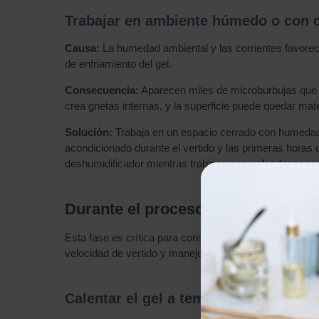
Trabajar en ambiente húmedo o con c
Causa:
La humedad ambiental y las corrientes favorec
de enfriamiento del gel.
Consecuencia:
Aparecen miles de microburbujas que e
crea grietas internas, y la superficie puede quedar mate
Solución:
Trabaja en un espacio cerrado con humedad 
acondicionado durante el vertido y las primeras horas
deshumidificador mientras trabajas con
velas transpa
Durante el proceso — errores de m
Esta fase es crítica para conseguir la transparencia cri
velocidad de vertido y manejo del material marcan la di
Calentar el gel a temperatura excesiv