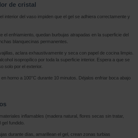
or de cristal
el interior del vaso impiden que el gel se adhiera correctamente y
e el enfriamiento, quedan burbujas atrapadas en la superficie del
manchas blanquecinas permanentes.
ajillas, aclara exhaustivamente y seca con papel de cocina limpio.
ohol isopropílico por toda la superficie interior. Espera a que se
solo por el exterior.
s en horno a 100°C durante 10 minutos. Déjalos enfriar boca abajo
dos
teriales inflamables (madera natural, flores secas sin tratar,
 gel fundido.
jas durante días, amarillean el gel, crean zonas turbias