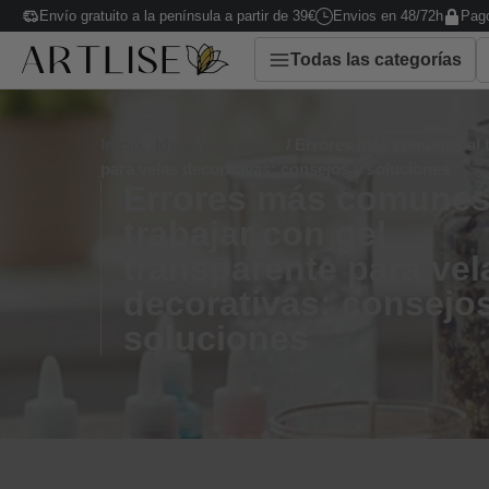
Envío gratuito a la península a partir de 39€
Envios en 48/72h
Pago
Todas las categorías
Inicio
/
Ideas y consejos
/ Errores más comunes al t
para velas decorativas: consejos y soluciones
Errores más comunes
trabajar con gel
transparente para vel
decorativas: consejo
soluciones