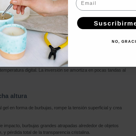
l gel. Por debajo de °C, el gel no alcanza la fluidez necesaria y no
ea, pierde transparencia permanentemente, puede generar humo y
Suscribirm
extura viscosa, retiene burbujas, no se adhiere bien al cristal y crea
NO, GRAC
 Calienta el gel al baño maría o en
olla metálica específica
a
nte 2-3 minutos antes de verter. Nunca uses fuego directo ni
ransparente, con fluidez similar al aceite caliente.
e temperatura digital. La inversión se amortiza en pocas tandas al
ha altura
al gel en forma de burbujas, rompe la tensión superficial y crea
e impacto, burbujas grandes atrapadas alrededor de objetos
 pérdida total de la transparencia cristalina.