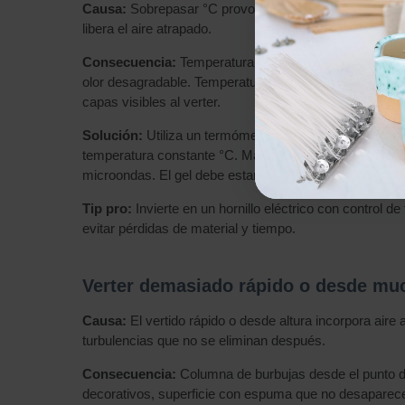
Causa:
Sobrepasar °C provoca degradación molecular de
libera el aire atrapado.
Consecuencia:
Temperatura excesiva: el gel amarill
olor desagradable. Temperatura baja: el gel queda con t
capas visibles al verter.
Solución:
Utiliza un termómetro específico para velas.
temperatura constante °C. Mantén esa temperatura dura
microondas. El gel debe estar completamente líquido y t
Tip pro:
Invierte en un hornillo eléctrico con control d
evitar pérdidas de material y tiempo.
Verter demasiado rápido o desde muc
Causa:
El vertido rápido o desde altura incorpora aire 
turbulencias que no se eliminan después.
Consecuencia:
Columna de burbujas desde el punto d
decorativos, superficie con espuma que no desaparece, y