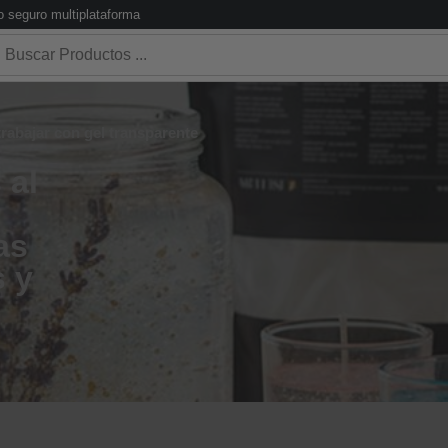
 seguro multiplataforma
rabajar con gel transparente
 al
as
s y