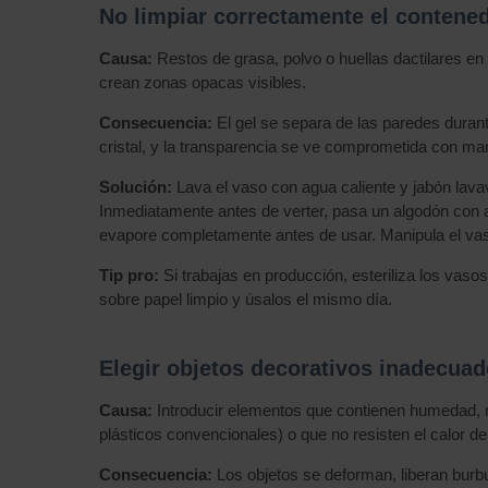
No limpiar correctamente el contened
Causa:
Restos de grasa, polvo o huellas dactilares en 
crean zonas opacas visibles.
Consecuencia:
El gel se separa de las paredes durant
cristal, y la transparencia se ve comprometida con 
Solución:
Lava el vaso con agua caliente y jabón lavav
Inmediatamente antes de verter, pasa un algodón con alc
evapore completamente antes de usar. Manipula el vaso 
Tip pro:
Si trabajas en producción, esteriliza los vaso
sobre papel limpio y úsalos el mismo día.
Elegir objetos decorativos inadecua
Causa:
Introducir elementos que contienen humedad, ma
plásticos convencionales) o que no resisten el calor del
Consecuencia:
Los objetos se deforman, liberan burbu