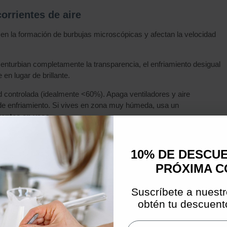
orrientes de aire
en la formación de burbujas microscópicas y afectan la velocidad
nturbian completamente la transparencia, el enfriamiento desigual
 en lugar de brillante.
controlada (idealmente <60%). Apaga ventiladores y aire
 de enfriamiento. Si vives en zona muy húmeda, usa un
rentes en vaso
.
ezcla y aplicación
10% DE DESCU
PRÓXIMA 
stalina característica del candle gel. Los errores en temperatura,
ferencia entre una vela profesional y un desastre turbio.
Suscríbete a nuestr
obtén tu descuento
a o insuficiente
Email