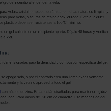
gro de incendio al encender la vela.
ara velas: cristal templado, cerámica, conchas naturales limpias y
cas para velas, o figuras de resina epoxi curada. Evita cualquier
s de plástico deben ser resistentes a 100°C mínimo.
en gel caliente en un recipiente aparte. Déjalo 48 horas y verifica
a el gel.
fina
 dimensionadas para la densidad y combustión específica del gel,
e apaga sola, o por el contrario crea una llama excesivamente
ectamente y la vela no aprovecha todo el gel.
l
con núcleo de zinc. Estas están diseñadas para mantener rigidez
ón adecuada. Para vasos de 7-8 cm de diámetro, usa mechas de gel
nedor.