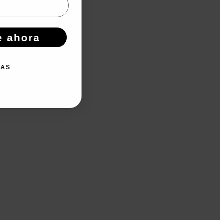
e ahora
IAS