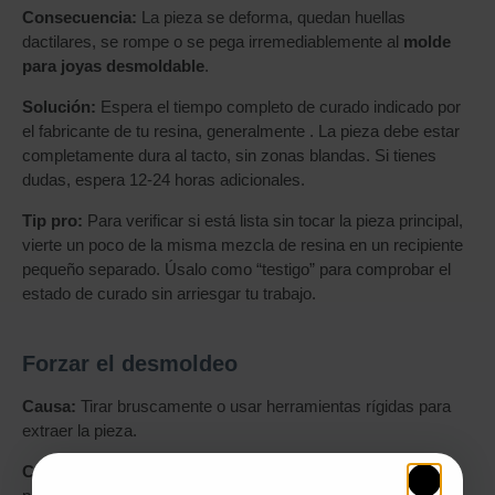
Consecuencia:
La pieza se deforma, quedan huellas
dactilares, se rompe o se pega irremediablemente al
molde
para joyas desmoldable
.
Solución:
Espera el tiempo completo de curado indicado por
el fabricante de tu resina, generalmente . La pieza debe estar
completamente dura al tacto, sin zonas blandas. Si tienes
dudas, espera 12-24 horas adicionales.
Tip pro:
Para verificar si está lista sin tocar la pieza principal,
vierte un poco de la misma mezcla de resina en un recipiente
pequeño separado. Úsalo como “testigo” para comprobar el
estado de curado sin arriesgar tu trabajo.
Forzar el desmoldeo
Causa:
Tirar bruscamente o usar herramientas rígidas para
extraer la pieza.
Consecuencia:
Roturas, grietas en la joya o daños