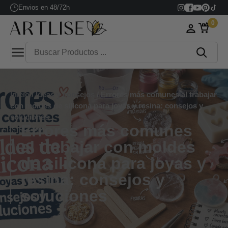
Envios en 48/72h
0
Inicio
/
Ideas y consejos
/ Errores más comunes al trabajar
con moldes de silicona para joyas y resina: consejos y
soluciones
Errores más comunes
al trabajar con moldes
de silicona para joyas y
resina: consejos y
soluciones