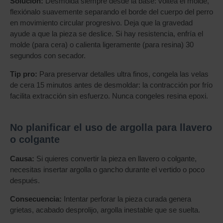
Solución:
Desmolda siempre desde la base: voltea el molde,
flexiónalo suavemente separando el borde del cuerpo del perro
en movimiento circular progresivo. Deja que la gravedad
ayude a que la pieza se deslice. Si hay resistencia, enfría el
molde (para cera) o calienta ligeramente (para resina) 30
segundos con secador.
Tip pro:
Para preservar detalles ultra finos, congela las velas
de cera 15 minutos antes de desmoldar: la contracción por frío
facilita extracción sin esfuerzo. Nunca congeles resina epoxi.
No planificar el uso de argolla para llavero
o colgante
Causa:
Si quieres convertir la pieza en llavero o colgante,
necesitas insertar argolla o gancho durante el vertido o poco
después.
Consecuencia:
Intentar perforar la pieza curada genera
grietas, acabado desprolijo, argolla inestable que se suelta.