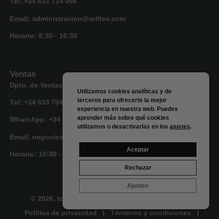
Tel: +34 633 714 066
Email: administracion@artlise.com
Horario:
8:30 - 16:30
Ventas
Dpto. de Ventas y Desarrollo de negocio
Utilizamos cookies analíticas y de
terceros para ofrecerte la mejor
Tel: +34 633 704 616
experiencia en nuestra web. Puedes
aprender más sobre qué cookies
WhatsApp: +34 633 704 616
utilizamos o desactivarlas en los
ajustes
.
Email: negocios@artlise.com
Aceptar
Horario:
10:00 - 18:00
Rechazar
Ajustes
© 2026, todos los derechos reservados • Artlise
Política de privacidad
|
Términos y condiciones
|