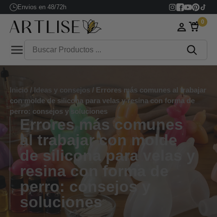
Envios en 48/72h
0
Inicio
/
Ideas y consejos
/ Errores más comunes al trabajar
con molde de silicona para velas y resina con forma de
perro: consejos y soluciones
Errores más comunes
al trabajar con molde
de silicona para velas y
resina con forma de
perro: consejos y
soluciones