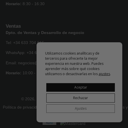
Horario:
8:30 - 16:30
Ventas
Dpto. de Ventas y Desarrollo de negocio
Tel: +34 633 704 616
WhatsApp: +34 633 704 616
Utilizamos cookies analíticas y de
terceros para ofrecerte la mejor
Email: negocios@artlise.com
experiencia en nuestra web. Puedes
aprender más sobre qué cookies
Horario:
10:00 - 18:00
utilizamos o desactivarlas en los
ajustes
.
Aceptar
Rechazar
© 2026, todos los derechos reservados • Artlise
Política de privacidad
|
Términos y condiciones
|
Devoluciones y
Ajustes
reembolsos