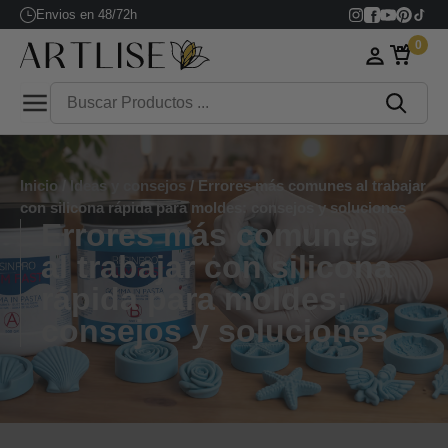
Envios en 48/72h
0
Inicio
/
Ideas y consejos
/ Errores más comunes al trabajar
con silicona rápida para moldes: consejos y soluciones
Errores más comunes
al trabajar con silicona
rápida para moldes:
consejos y soluciones