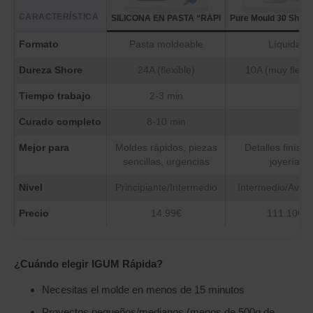
CARACTERÍSTICA
SILICONA EN PASTA “RÁPIDA” IGUM
Pure Mould 30 Shores
Formato
Pasta moldeable
Líquida
Dureza Shore
24A (flexible)
10A (muy flexib
Tiempo trabajo
2-3 min
Curado completo
8-10 min
Mejor para
Moldes rápidos, piezas
Detalles finísim
sencillas, urgencias
joyería
Nivel
Principiante/Intermedio
Intermedio/Avan
Precio
14.99€
111.10€
¿Cuándo elegir IGUM Rápida?
Necesitas el molde en menos de 15 minutos
Proyectos pequeños/medianos (menos de 500g de