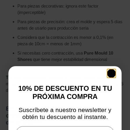
Para piezas decorativas: ignora este factor
(imperceptible)
Para piezas de precisión: crea el molde y espera 5 días
antes de usarlo para producción seria
Considera que la contracción es menor a 0,1% (en
pieza de 10cm = menos de 1mm)
Si necesitas cero contracción, usa
Pure Mould 10
Shores
que tiene mejor estabilidad dimensional
Tip pro:
Para joyería o piezas de ajuste exacto, calibra tu
molde: haz pieza de prueba, mide, compara con original tras 5
10% DE DESCUENTO EN TU
días.
PRÓXIMA COMPRA
Error 11: Trabajar con objetos que
Suscríbete a nuestro newsletter y
contienen siliconas o ceras sin
obtén tu descuento al instante.
desmoldante
Email