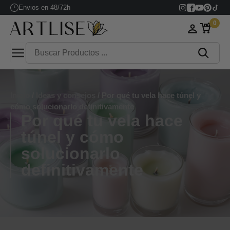
Envios en 48/72h
0
Inicio
/
Ideas y consejos
/ Por qué tu vela hace túnel y
cómo solucionarlo definitivamente
Por qué tu vela hace
túnel y cómo
solucionarlo
definitivamente