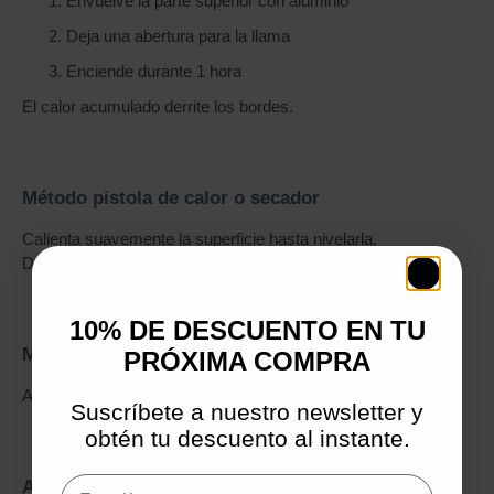
Envuelve la parte superior con aluminio
Deja una abertura para la llama
Enciende durante 1 hora
El calor acumulado derrite los bordes.
Método pistola de calor o secador
Calienta suavemente la superficie hasta nivelarla.
Deja enfriar antes de volver a encender.
10% DE DESCUENTO EN TU
Método horno (para artesanos)
PRÓXIMA COMPRA
A baja temperatura unos minutos para resetear la superficie.
Suscríbete a nuestro newsletter y
obtén tu descuento al instante.
Email
Ajuste definitivo