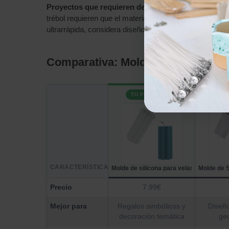
Proyectos que requieren desmolde inmediato
: Aunq
trébol requieren que el material esté completamente c
ultrarrápida, considera diseños más simples.
Comparativa: Molde trébol vs otro
TU PRODUCTO
CARACTERÍSTICA
Molde de silicona para velas de trébol d
Molde de S
Precio
7.99€
Mejor para
Regalos simbólicos y
Diseñ
decoración temática
ge