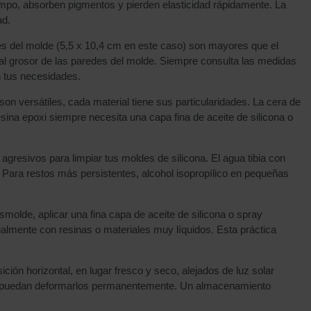
tiempo, absorben pigmentos y pierden elasticidad rápidamente. La
ad.
es del molde (5,5 x 10,4 cm en este caso) son mayores que el
e al grosor de las paredes del molde. Siempre consulta las medidas
n tus necesidades.
on versátiles, cada material tiene sus particularidades. La cera de
ina epoxi siempre necesita una capa fina de aceite de silicona o
 agresivos para limpiar tus moldes de silicona. El agua tibia con
. Para restos más persistentes, alcohol isopropílico en pequeñas
desmolde, aplicar una fina capa de aceite de silicona o spray
almente con resinas o materiales muy líquidos. Esta práctica
ción horizontal, en lugar fresco y seco, alejados de luz solar
que puedan deformarlos permanentemente. Un almacenamiento