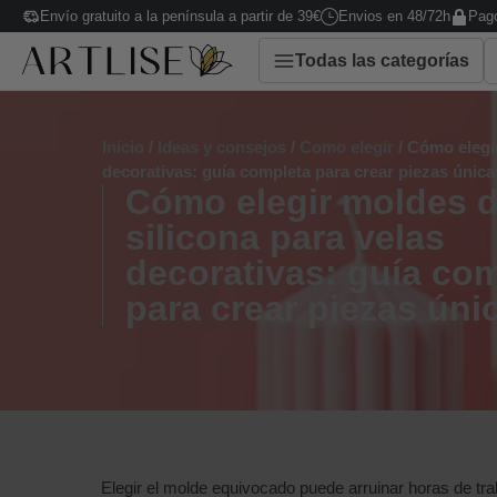
Envío gratuito a la península a partir de 39€
Envios en 48/72h
Pago
Todas las categorías
Inicio
/
Ideas y consejos
/
Como elegir
/ Cómo elegir
decorativas: guía completa para crear piezas única
Cómo elegir moldes 
silicona para velas
decorativas: guía co
para crear piezas úni
Elegir el molde equivocado puede arruinar horas de tr