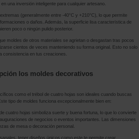
 en una inversión inteligente para cualquier artesano.
as extremas (generalmente entre -40°C y +210°C), lo que permite
eformaciones o daños. Además, la superficie lisa característica de
eren poco o ningún pulido posterior.
 que moldes de otros materiales se agrietan o desgastan tras pocos
izarse cientos de veces manteniendo su forma original. Esto no solo
a consistencia en tus creaciones.
pción los moldes decorativos
íficos como el trébol de cuatro hojas son ideales cuando buscas
 Este tipo de moldes funciona excepcionalmente bien en:
l de cuatro hojas simboliza suerte y buena fortuna, lo que lo convierte
nauguraciones de negocios o eventos importantes. Las dimensiones
piezas de mesa o decoración personal.
esanales, tener diseños únicos como este te permite crear