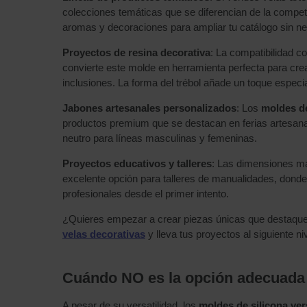
colecciones temáticas que se diferencian de la compet
aromas y decoraciones para ampliar tu catálogo sin nec
Proyectos de resina decorativa
: La compatibilidad c
convierte este molde en herramienta perfecta para cre
inclusiones. La forma del trébol añade un toque especia
Jabones artesanales personalizados
: Los
moldes d
productos premium que se destacan en ferias artesanal
neutro para líneas masculinas y femeninas.
Proyectos educativos y talleres
: Las dimensiones ma
excelente opción para talleres de manualidades, donde
profesionales desde el primer intento.
¿Quieres empezar a crear piezas únicas que destaq
velas decorativas
y lleva tus proyectos al siguiente niv
Cuándo NO es la opción adecuada 
A pesar de su versatilidad, los
moldes de silicona ver