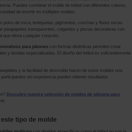
encia. Puedes combinar el molde de trébol con diferentes colores,
esidad de invertir en múltiples moldes.
on polvo de mica, lentejuelas, pigmentos, conchas y flores secas
ar pisapapeles transparentes, colgantes y piezas decorativas con
l que eleva cualquier creación.
ecorativos para jabones
con formas distintivas permiten crear
es y tiendas especializadas. El diseño del trébol es suficientemente
nejables y la facilidad de desmolde hacen de estos moldes una
 participantes sin experiencia pueden obtener resultados
uen?
Descubre nuestra selección de moldes de silicona para
el.
este tipo de molde
sátiles multiuso
con diseños específicos como el trébol no son la