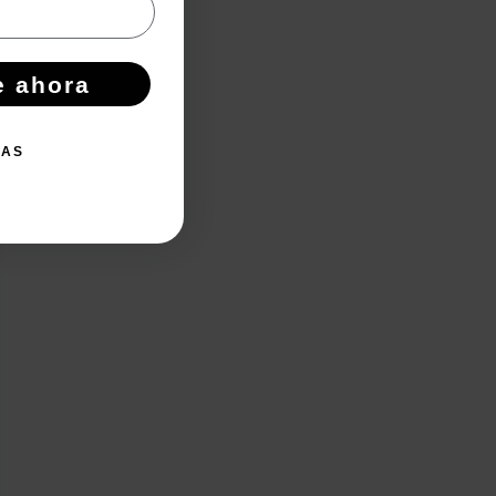
e ahora
IAS
de de jabón Yin Yang de 4,5x5cm
4.79€
Productos wellness y
equilibrio