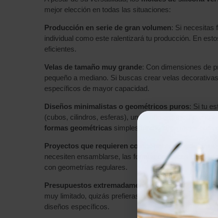
mejor elección en todas las situaciones:
Producción en serie de gran volumen
: Si necesitas
individual como este ralentizará tu producción. En es
eficientes.
Velas de tamaño muy grande
: Con dimensiones de pr
pequeño a mediano. Si buscas crear velas decorativas
específicos de mayor capacidad.
Diseños minimalistas o geométricos puros
: Si tu e
(cubos, cilindros, esferas), un diseño orgánico como el
formas geométricas
simples funcionarán mejor para 
Proyectos que requieren componentes modulares
:
necesiten ensamblarse, las formas orgánicas dificulta
con geometrías regulares.
Presupuestos extremadamente ajustados para exp
muy limitado, quizás prefieras empezar con moldes má
diseños específicos.