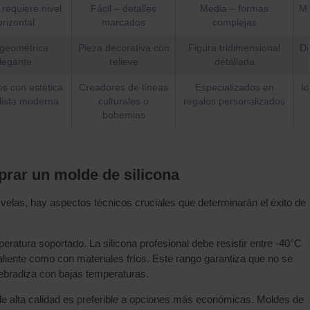
requiere nivel
Fácil – detalles
Media – formas
Mu
rizontal
marcados
complejas
 geométrica
Pieza decorativa con
Figura tridimensional
Di
legante
relieve
detallada
s con estética
Creadores de líneas
Especializados en
Id
lista moderna
culturales o
regalos personalizados
bohemias
rar un molde de silicona
velas, hay aspectos técnicos cruciales que determinarán el éxito de
peratura soportado. La silicona profesional debe resistir entre -40°C
liente como con materiales fríos. Este rango garantiza que no se
uebradiza con bajas temperaturas.
a de alta calidad es preferible a opciones más económicas. Moldes de