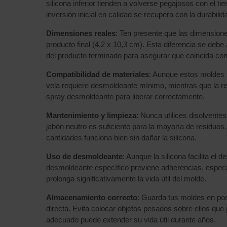
silicona inferior tienden a volverse pegajosos con el 
inversión inicial en calidad se recupera con la durabilid
Dimensiones reales
: Ten presente que las dimension
producto final (4,2 x 10,3 cm). Esta diferencia se deb
del producto terminado para asegurar que coincida co
Compatibilidad de materiales
: Aunque estos moldes s
vela requiere desmoldeante mínimo, mientras que la res
spray desmoldeante para liberar correctamente.
Mantenimiento y limpieza
: Nunca utilices disolventes
jabón neutro es suficiente para la mayoría de residuos
cantidades funciona bien sin dañar la silicona.
Uso de desmoldeante
: Aunque la silicona facilita el 
desmoldeante específico previene adherencias, especi
prolonga significativamente la vida útil del molde.
Almacenamiento correcto
: Guarda tus moldes en posi
directa. Evita colocar objetos pesados sobre ellos 
adecuado puede extender su vida útil durante años.