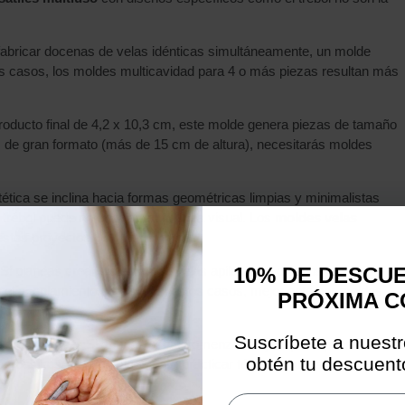
 fabricar docenas de velas idénticas simultáneamente, un molde
tos casos, los moldes multicavidad para 4 o más piezas resultan más
oducto final de 4,2 x 10,3 cm, este molde genera piezas de tamaño
 de gran formato (más de 15 cm de altura), necesitarás moldes
stética se inclina hacia formas geométricas limpias y minimalistas
 trébol puede no encajar en tu línea visual. Los
moldes velas
estos proyectos.
 Si planeas crear sistemas de velas apilables o diseños que
10% DE DESCU
n el acoplamiento preciso. En estos casos, mejor opta por moldes
PRÓXIMA 
Suscríbete a nuestr
erimentación
: Si apenas estás comenzando y tu presupuesto es
obtén tu descuento
s básicos y económicos para practicar técnicas antes de invertir en
Email