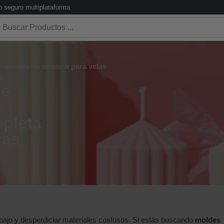
 seguro multiplataforma
 moldes de silicona para velas
s
de
mpleta
cas
abajo y desperdiciar materiales costosos. Si estás buscando
moldes