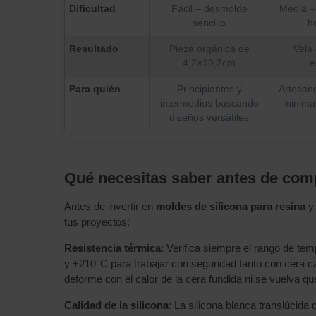
Dificultad
Fácil – desmolde
Media – 
sencillo
ho
Resultado
Pieza orgánica de
Vela
4,2×10,3cm
e
Para quién
Principiantes y
Artesano
intermedios buscando
minima
diseños versátiles
Qué necesitas saber antes de comp
Antes de invertir en
moldes de silicona para resina
y 
tus proyectos:
Resistencia térmica
: Verifica siempre el rango de tem
y +210°C para trabajar con seguridad tanto con cera ca
deforme con el calor de la cera fundida ni se vuelva q
Calidad de la silicona
: La silicona blanca translúcid