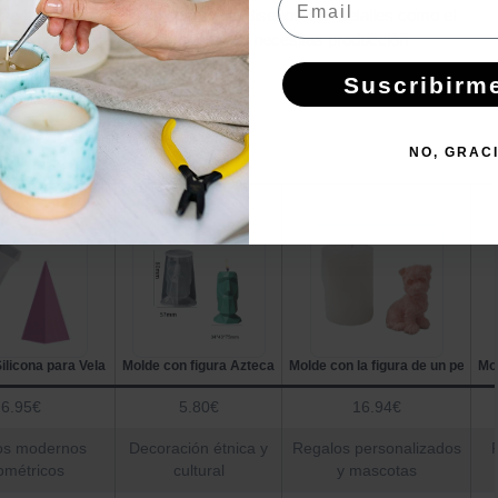
ue la silicona facilita el desmolde, diseños con detalles como el
urado para evitar deformaciones. Si necesitas producción
Suscribirm
s moldes decorativos
NO, GRAC
e cuatro hojas
ilicona para Vela Pirámide Pentagonal
Molde con figura Azteca
Molde con la figura de un perro
Mol
6.95€
5.80€
16.94€
os modernos
Decoración étnica y
Regalos personalizados
ométricos
cultural
y mascotas