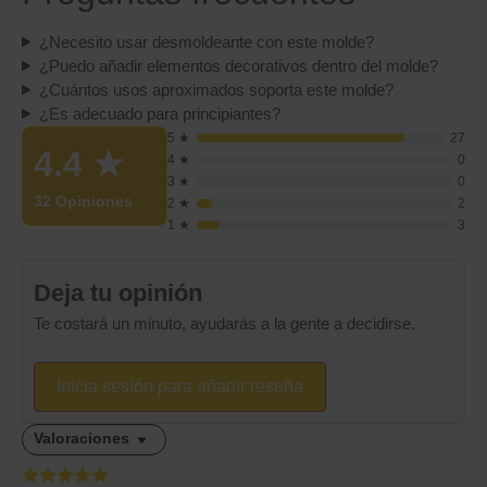
¿Necesito usar desmoldeante con este molde?
¿Puedo añadir elementos decorativos dentro del molde?
¿Cuántos usos aproximados soporta este molde?
¿Es adecuado para principiantes?
5 ★
27
4.4
★
4 ★
0
3 ★
0
32 Opiniones
2 ★
2
1 ★
3
Deja tu opinión
Te costará un minuto, ayudarás a la gente a decidirse.
Inicia sesión para añadir reseña
Valoraciones