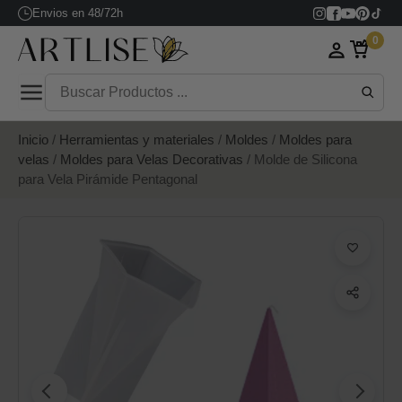
Envios en 48/72h
0
Inicio
/
Herramientas y materiales
/
Moldes
/
Moldes para
velas
/
Moldes para Velas Decorativas
/ Molde de Silicona
para Vela Pirámide Pentagonal