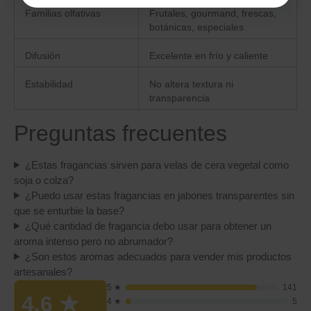
Familias olfativas
Frutales, gourmand, frescas,
botánicas, especiales
Difusión
Excelente en frío y caliente
Estabilidad
No altera textura ni
transparencia
Preguntas frecuentes
¿Estas fragancias sirven para velas de cera vegetal como
soja o colza?
¿Puedo usar estas fragancias en jabones transparentes sin
que se enturbie la base?
¿Qué cantidad de fragancia debo usar para obtener un
aroma intenso pero no abrumador?
¿Son estos aromas adecuados para vender mis productos
artesanales?
5 ★
141
4.6
★
4 ★
5