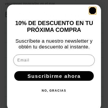
veraniegas inspiradas en el mar.
Especificaciones técnicas
10% DE DESCUENTO EN TU
PRÓXIMA COMPRA
Característica
Especificación
Formatos disponibles
100ml, 1000ml
Suscríbete a nuestro newsletter y
obtén tu descuento al instante.
Concentración
5-10% sobre peso de cera
recomendada (velas)
Email
Concentración
1-3% sobre peso de base
recomendada
(jabones)
Suscribirme ahora
Compatibilidad ceras
Soja, colza, parafina, gel
NO, GRACIAS
Compatibilidad jabones
Bases melt & pour de glicerina
Número de aromas
Más de 25 fragancias