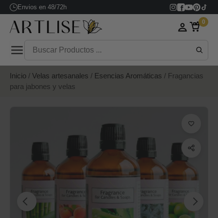
Envios en 48/72h
0
Inicio
/
Velas artesanales
/
Esencias Aromáticas
/ Fragancias
para jabones y velas