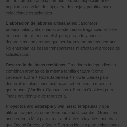
en frío como durante la combustión. Son especialmente
populares en velas de soja, cera de abeja y parafina para
colecciones estacionales.
Elaboración de jabones artesanales
: Jaboneros
profesionales y aficionados añaden estas fragancias al 1-3%
en bases de glicerina melt & pour, creando jabones
decorativos con aromas que perduran semana tras semana.
No enturbian las bases transparentes ni afectan al proceso de
solidificación.
Desarrollo de líneas temáticas
: Creadores independientes
combinan aromas de la misma familia olfativa (como
Lavender Extra + Rose Japanese + Flower Glade) para
desarrollar colecciones botánicas coherentes, o mezclan
gourmands (Vanilla + Cappuccino + French Cookies) para
líneas navideñas o de repostería.
Proyectos aromaterapia y wellness
: Terapeutas y spa
utilizan fragancias como Bamboo and Cucumber, Green Tea
and Lemon o Mint para crear ambientes relajantes, mientras
que Ocean Breeze y Sea & Sun son ideales para colecciones