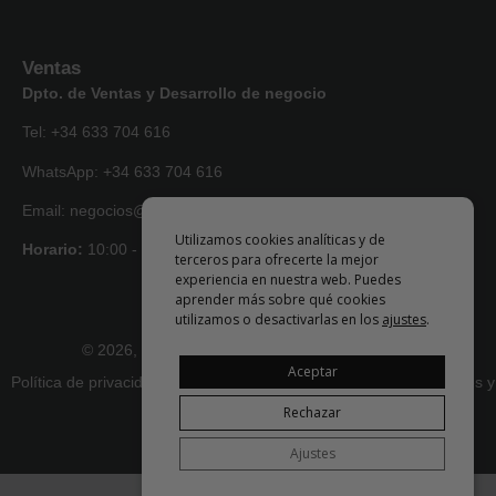
Ventas
Dpto. de Ventas y Desarrollo de negocio
Tel: +34 633 704 616
WhatsApp: +34 633 704 616
Email: negocios@artlise.com
Utilizamos cookies analíticas y de
Horario:
10:00 - 18:00
terceros para ofrecerte la mejor
experiencia en nuestra web. Puedes
aprender más sobre qué cookies
utilizamos o desactivarlas en los
ajustes
.
© 2026, todos los derechos reservados • Artlise
Aceptar
Política de privacidad
|
Términos y condiciones
|
Devoluciones y
reembolsos
Rechazar
Ajustes