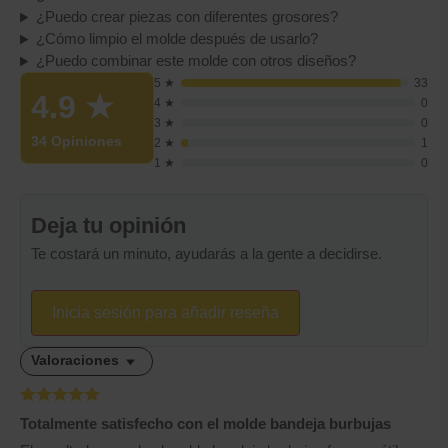
¿Puedo crear piezas con diferentes grosores?
¿Cómo limpio el molde después de usarlo?
¿Puedo combinar este molde con otros diseños?
5 ★
33
4.9
★
4 ★
0
3 ★
0
34 Opiniones
2 ★
1
1 ★
0
Deja tu opinión
Te costará un minuto, ayudarás a la gente a decidirse.
Inicia sesión para añadir reseña
Valoraciones
Totalmente satisfecho con el molde bandeja burbujas