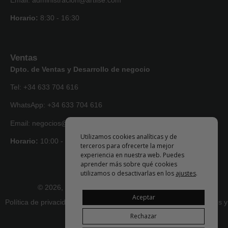
Horario:
8:30 - 16:30
Ventas
Dpto. de Ventas y Desarrollo de negocio
Tel: +34 633 704 616
WhatsApp: +34 633 704 616
Email: negocios@artlise.com
Utilizamos cookies analíticas y de
Horario:
10:00 - 18:00
terceros para ofrecerte la mejor
experiencia en nuestra web. Puedes
aprender más sobre qué cookies
utilizamos o desactivarlas en los
ajustes
.
© 2026, todos los derechos reservados • Artlise
Aceptar
Política de privacidad
|
Términos y condiciones
|
Devoluciones y
reembolsos
Rechazar