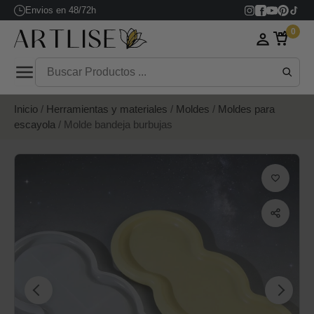
Envios en 48/72h
0
Inicio
/
Herramientas y materiales
/
Moldes
/
Moldes para
escayola
/ Molde bandeja burbujas