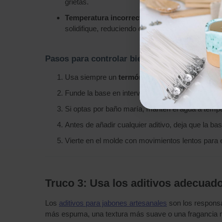
grietas.
Temperatura incorrecta al añadir la fragancia
solidifique, reduciendo drásticamente su intensid
Pasos para controlar bien la temperatura
Usa siempre un
termómetro de cocina digital
o
Funde la base en intervalos cortos si usas micr
Si optas por baño maría, mantén el agua a temp
Antes de añadir cualquier aditivo, deja que la ba
Vierte en el molde con movimientos lentos para ev
Truco 3: Usa los aditivos adecuad
Los
aditivos para jabones artesanales
son los responsa
más espuma, una textura más suave o una fragancia m