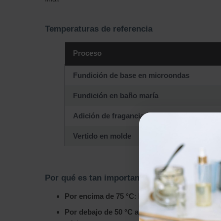
Temperaturas de referencia
Proceso
Fundición de base en microondas
Fundición en baño maría
Adición de fragancias y colorantes
Vertido en molde
Por qué es tan importante la temperatura
Por encima de 75 °C
: La base puede quemarse, 
Por debajo de 50 °C al verter
: El jabón puede s