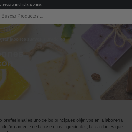
 seguro multiplataforma
ograr jabones suaves, duraderos
abones
con
o profesional
es uno de los principales objetivos en la jabonería
de únicamente de la base o los ingredientes, la realidad es que