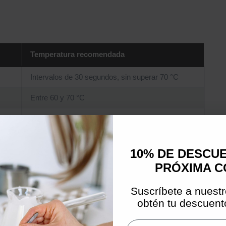
Temperatura recomendada
Intervalos de 30 segundos, sin superar 70 °C
Entre 60 y 70 °C
Entre 55 y 60 °C
Entre 50 y 55 °C
10% DE DESCU
PRÓXIMA 
Suscríbete a nuestr
perder propiedades y generar burbujas difíciles de eliminar.
obtén tu descuento
olidificarse de forma irregular, creando superficies rugosas o con
Email