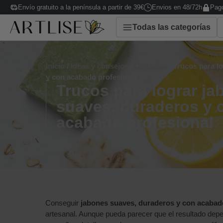
Envío gratuito a la península a partir de 39€
Envios en 48/72h
Pago
Todas las categorías
Inicio
/
Ideas y consejos
/
Consejos
/ Trucos para l
y con acabado profesional
Trucos para lograr j
suaves, duraderos y 
acabado profesional
Conseguir
jabones suaves, duraderos y con acabad
artesanal. Aunque pueda parecer que el resultado depen