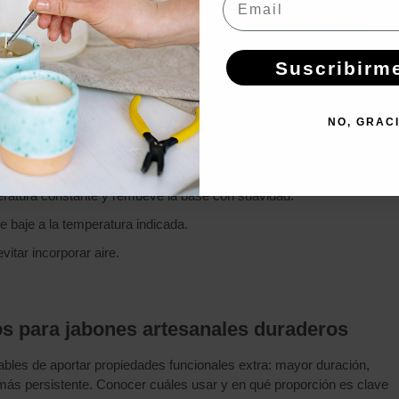
: Puede hacer que el aroma se evapore antes de que el jabón se
ad.
Suscribirm
NO, GRAC
 de infrarrojos.
oondas, removiendo entre cada uno.
eratura constante y remueve la base con suavidad.
se baje a la temperatura indicada.
itar incorporar aire.
os para jabones artesanales duraderos
bles de aportar propiedades funcionales extra: mayor duración,
ás persistente. Conocer cuáles usar y en qué proporción es clave