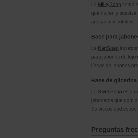
La
MilkySoap
combina
que nutren y suavizan
artesanal y nutritivo.
Base para jabone
La
KariSoap
incorpor
para jabones de lujo 
líneas de jabones pr
Base de glicerina
La
Swirl Soap
es una
jaboneros que domina
Su viscosidad especi
Preguntas frec