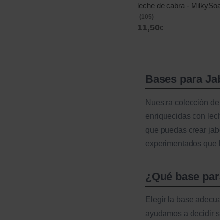
leche de cabra - MilkySo
(105)
11,50
€
Bases para Jab
Nuestra colección d
enriquecidas con lech
que puedas crear jab
experimentados que b
¿Qué base para
Elegir la base adecua
ayudamos a decidir se