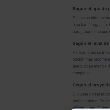
Según el tipo de 
Si buscas hidratación
a su karité orgánico.
para jabones de uso 
Según el nivel de
Para quienes se inici
opción más recomendab
que buscan efectos d
complejos.
Según el proyecto
Si quieres crear jab
perfectamente. Para 
glicerina para Jabon