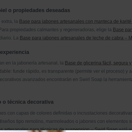
piel o propiedades deseadas
 extra, la
Base para jabones artesanales con manteca de karité
 Para propiedades calmantes y regeneradoras, elige la
Base par
diario. La
Base para jabones artesanales de leche de cabra – 
 experiencia
an en la jabonería artesanal, la
Base de glicerina fácil, segura
le: funde rápido, es transparente (permite ver el proceso) y a
ecorativos avanzados encontrarán en Swirl Soap la herramienta
 o técnica decorativa
ones con capas de colores definidas o incrustaciones decorativ
diseños tipo remolino, marmoleados o jabones con elementos sus
es artesanales para técnicas de suspension – Swirl Soap
está e