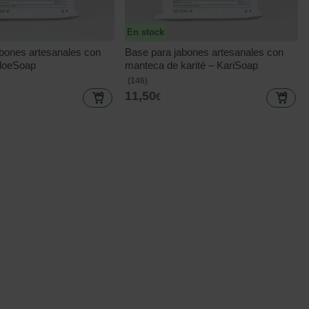
En stock
bones artesanales con
Base para jabones artesanales con
AloeSoap
manteca de karité – KariSoap
(146)
11,50
€
atis “Cómo hacer
Bienvenido a nuestra tienda
Explora nuestras categorías y
esanales desde cero”
encuentra tus materiales favoritos.