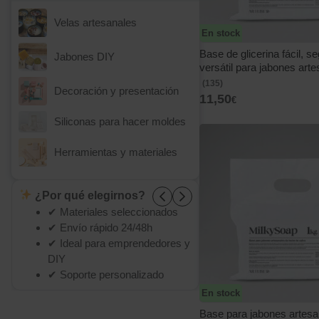
Velas artesanales
En stock
Base de glicerina fácil, s
Jabones DIY
versátil para jabones arte
EasySoap
(135)
Decoración y presentación
11,50
€
Siliconas para hacer moldes
Herramientas y materiales
¿Por qué elegirnos?
Oferta primera c
✔ Materiales seleccionados
10% de descuento en tod
✔ Envío rápido 24/48h
con el código:
bienveni
✔ Ideal para emprendedores y
DIY
Copiar cupón
✔ Soporte personalizado
En stock
Base para jabones artesa