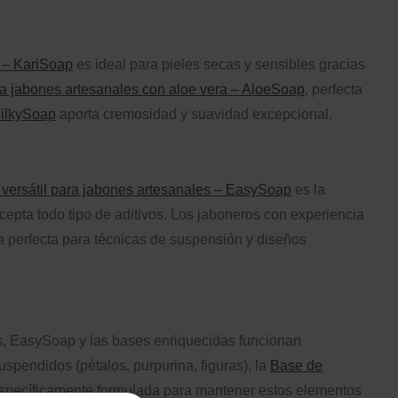
 – KariSoap
es ideal para pieles secas y sensibles gracias
a jabones artesanales con aloe vera – AloeSoap
, perfecta
MilkySoap
aporta cremosidad y suavidad excepcional.
 y versátil para jabones artesanales – EasySoap
es la
cepta todo tipo de aditivos. Los jaboneros con experiencia
 perfecta para técnicas de suspensión y diseños
as, EasySoap y las bases enriquecidas funcionan
pendidos (pétalos, purpurina, figuras), la
Base de
specíficamente formulada para mantener estos elementos