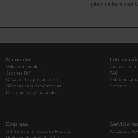
jabón perfecta para t
Materiales
Informació
Velas artesanales
Devoluciones
Jabones DIY
FAQ
Decoración y presentación
Sobre nosotro
Siliconas para hacer moldes
Contacto
Herramientas y materiales
Empresa
Servicio té
Artlise
es una marca de Resinas
WhatsApp: +3
Profesionales España S.L.U