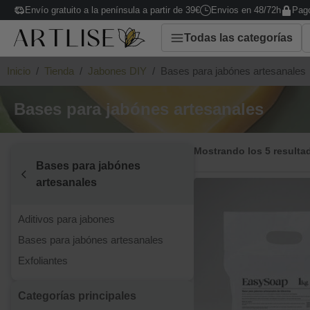
Envío gratuito a la península a partir de 39€
Envios en 48/72h
Pago
Todas las categorías
Inicio
/
Tienda
/
Jabones DIY
/
Bases para jabónes artesanales
Bases para jabónes artesanales
Mostrando los 5 resulta
Bases para jabónes
artesanales
Aditivos para jabones
Bases para jabónes artesanales
Exfoliantes
Categorías principales