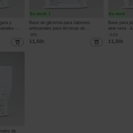
En stock: 1
En stock
egura y
Base de glicerina para Jabones
Base para ja
sanales -
artesanales para técnicas de
aloe vera - 
suspension - Swirl Soap
(65)
(124)
11,50
11,50
€
€
ompra
Más de 500 clientes ya crean
Guía gr
a la tienda
velas con nuestros materiales
velas art
da10
Valoración media 4,9/5
[Descargar]
nales de