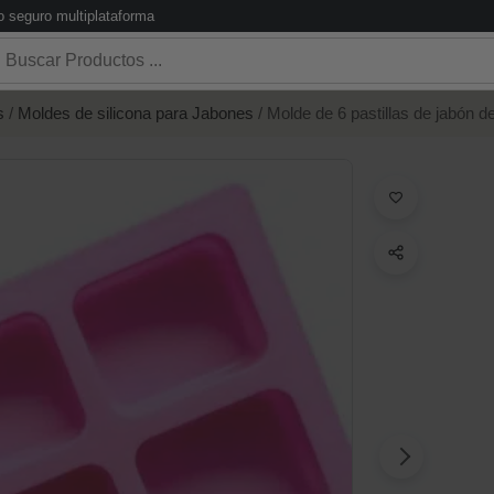
 seguro multiplataforma
s
/
Moldes de silicona para Jabones
/ Molde de 6 pastillas de jabón 