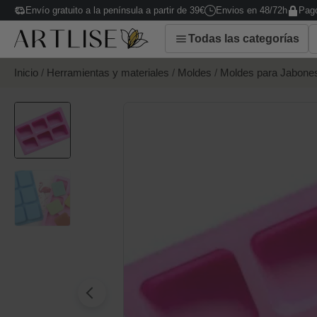
Envío gratuito a la península a partir de 39€
Envios en 48/72h
Pago
Todas las categorías
Inicio
/
Herramientas y materiales
/
Moldes
/
Moldes para Jabone