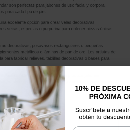
dar son perfectas para jabones de uso facial y corporal,
s para cada tipo de piel.
una excelente opción para crear velas decorativas
ores secas, especias o purpurina para obtener piezas únicas
neras decorativas, posavasos rectangulares o pequeñas
 pigmentos metálicos o láminas de pan de oro. Los artistas de
 para fabricar relieves, tablillas decorativas o bases para
nte este molde por su capacidad de producir jabones
ndamentales para fidelizar clientes y construir marca personal.
10% DE DESCU
PRÓXIMA 
Suscríbete a nuestr
Detalle
obtén tu descuento
Email