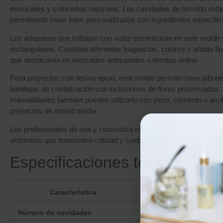
esenciales y colorantes naturales. Las cavidades de tamaño están
permitiendo crear lotes personalizados con ingredientes específico
Los artesanos que trabajan con velas encontrarán en este molde 
rectangulares. Combina diferentes fragancias, colores y añade fl
que destacarán en mercados artesanales o tiendas online.
Para proyectos con resina epoxi, este molde permite crear jabo
bandejas de cristalización con inclusiones de flores preservadas,
manualidades también pueden utilizarlo con yeso, cemento o arcilla
proyectos de mixed media.
Los profesionales de spa y cosmética natural valoran especialme
uniformes que transmiten calidad y cuidado en la presentación, fu
Especificaciones técnicas
Característica
Número de cavidades
6 unidades