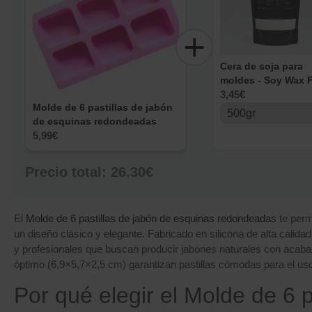
Cera de soja para
moldes - Soy Wax 
Molds
3,45
€
Molde de 6 pastillas de jabón
de esquinas redondeadas
5,99
€
Precio total:
26.30€
El
Molde de 6 pastillas de jabón de esquinas redondeadas
te perm
un diseño clásico y elegante. Fabricado en silicona de alta calida
y profesionales que buscan producir jabones naturales con acab
óptimo (6,9×5,7×2,5 cm) garantizan pastillas cómodas para el uso 
Por qué elegir el Molde de 6 p