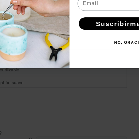
ario
Suscribirm
NO, GRAC
s, yeso, cemento, arcilla polimérica
eutilizable
 jabón suave
?