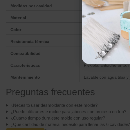
Medidas por cavidad
6,9 × 5,7 × 2,5 cm (alto)
Material
Silicona de grado aliment
Color
Blanco translúcido
Resistencia térmica
-40°C a +210°C
Compatibilidad
Jabón, resina epoxi, vela
Características
Flexible, antiadherente, r
Mantenimiento
Lavable con agua tibia y
Preguntas frecuentes
¿Necesito usar desmoldante con este molde?
¿Puedo utilizar este molde para jabones con proceso en frío?
¿Cuánto tiempo dura este molde con uso regular?
¿Qué cantidad de material necesito para llenar las 6 cavidades