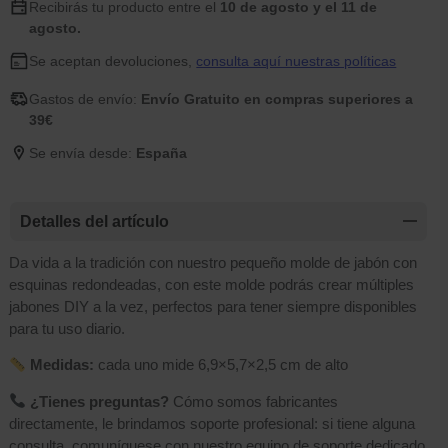
Recibirás tu producto entre el
10 de agosto y el 11 de
agosto.
Se aceptan devoluciones,
consulta aquí nuestras políticas
Gastos de envío:
Envío Gratuito en compras superiores a
39€
Se envía desde:
España
Detalles del artículo
Da vida a la tradición con nuestro pequeño molde de jabón con
esquinas redondeadas, con este molde podrás crear múltiples
jabones DIY a la vez, perfectos para tener siempre disponibles
para tu uso diario.
​ Medidas:
cada uno mide 6,9×5,7×2,5 cm de alto
¿Tienes preguntas?
Cómo somos fabricantes
directamente, le brindamos soporte profesional: si tiene alguna
consulta, comuníquese con nuestro equipo de soporte dedicado