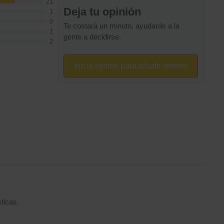
21
Deja tu opinión
1
0
Te costará un minuto, ayudarás a la
1
gente a decidirse.
2
Inicia sesión para añadir reseña
ticas.