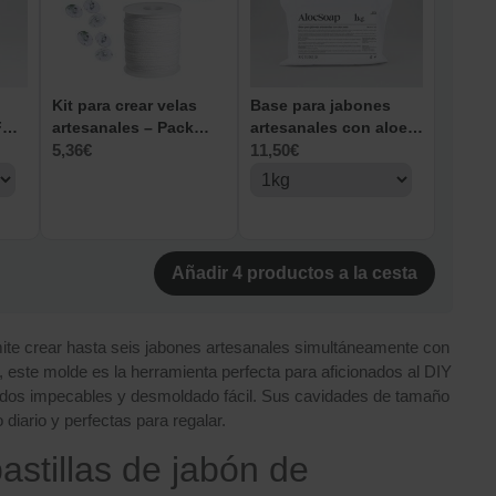
Kit para crear velas
Base para jabones
For
artesanales – Pack
artesanales con aloe
completo de mechas y
5,36
€
vera - AloeSoap
11,50
€
accesorios
Añadir
4
productos a la cesta
ite crear hasta seis jabones artesanales simultáneamente con
d, este molde es la herramienta perfecta para aficionados al DIY
ados impecables y desmoldado fácil. Sus cavidades de tamaño
diario y perfectas para regalar.
astillas de jabón de