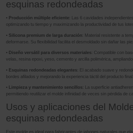
esquinas redondeadas
•
Producción múltiple eficiente
: Las 6 cavidades independientes
optimizando tu tiempo y maximizando la productividad de tus lote
•
Silicona premium de larga duración
: Material resistente a te
deformarse. Su flexibilidad facilita el desmoldado sin dañar las pie
•
Diseño versátil para diversos materiales
: Compatible con base
velas, resina epoxi, yeso, cemento y arcilla polimérica, ampliando
•
Esquinas redondeadas elegantes
: El acabado suave y redonde
bordes afilados y mejorando la experiencia táctil del producto final
•
Limpieza y mantenimiento sencillos
: La superficie antiadhere
permitiendo reutilizar el molde infinidad de veces sin pérdida de ca
Usos y aplicaciones del Molde
esquinas redondeadas
Este molde es ideal para fabricantes de jabones naturales que el