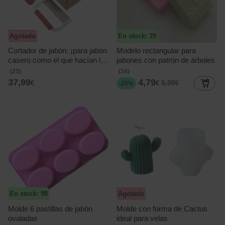
Agotado
En stock: 39
Cortador de jabón: ¡para jabón
Modelo rectangular para
casero como el que hacían las
jabones con patrón de árboles
abuelas! (medidas 26x12x
(25)
(34)
7,7)
37,99
4,79
5,99
€
€
€
-20%
En stock: 98
Agotado
Molde 6 pastillas de jabón
Molde con forma de Cactus
ovaladas
ideal para velas