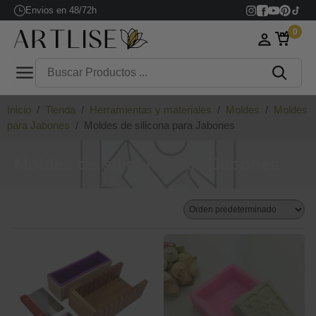
Envios en 48/72h
0
Inicio
/
Tienda
/
Herramientas y materiales
/
Moldes
/
Moldes
para Jabones
/
Moldes de silicona para Jabones
Moldes de silicona para Jabones