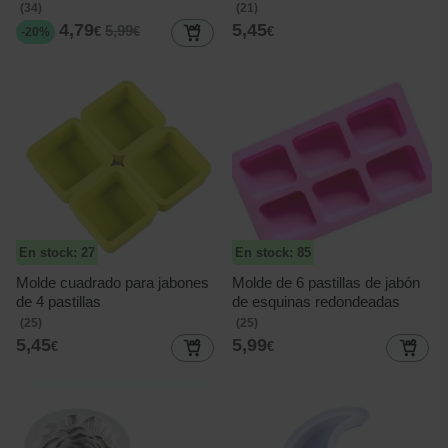
(34)
(21)
4,79
5,45
5,99
€
€
€
-20%
En stock: 27
En stock: 85
Molde cuadrado para jabones
Molde de 6 pastillas de jabón
de 4 pastillas
de esquinas redondeadas
(25)
(25)
5,45
5,99
€
€