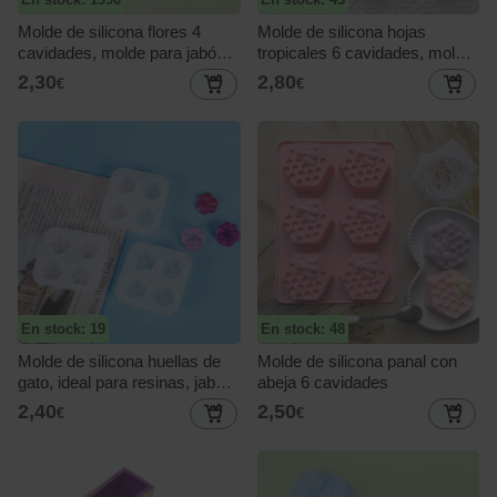
Molde de silicona flores 4
Molde de silicona hojas
cavidades, molde para jabón,
tropicales 6 cavidades, molde
velas y resina
para jabón, velas y resina
2,30
2,80
€
€
En stock: 19
En stock: 48
Molde de silicona huellas de
Molde de silicona panal con
gato, ideal para resinas, jabón
abeja 6 cavidades
y DIY
2,40
2,50
€
€