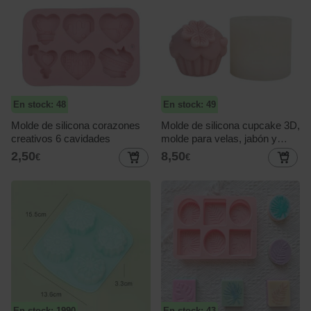
En stock: 48
En stock: 49
Molde de silicona corazones
Molde de silicona cupcake 3D,
creativos 6 cavidades
molde para velas, jabón y
resina, diseño muffin con
2,50
8,50
€
€
detalle floral, reutilizable
antiadherente
En stock: 1990
En stock: 43