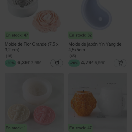
En stock: 47
En stock: 32
Molde de Flor Grande (7,5 x
Molde de jabón Yin Yang de
3,2 cm)
4,5x5cm
(18)
(45)
6,39
4,79
7,99
5,99
€
€
€
€
-20%
-20%
En stock: 1
En stock: 47