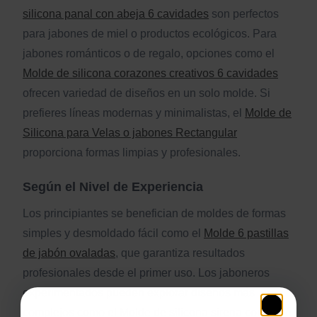
silicona panal con abeja 6 cavidades
son perfectos
para jabones de miel o productos ecológicos. Para
jabones románticos o de regalo, opciones como el
Molde de silicona corazones creativos 6 cavidades
ofrecen variedad de diseños en un solo molde. Si
prefieres líneas modernas y minimalistas, el
Molde de
Silicona para Velas o jabones Rectangular
proporciona formas limpias y profesionales.
Según el Nivel de Experiencia
Los principiantes se benefician de moldes de formas
simples y desmoldado fácil como el
Molde 6 pastillas
de jabón ovaladas
, que garantiza resultados
profesionales desde el primer uso. Los jaboneros
experimentados pueden explorar diseños más
complejos como el
Molde de silicona sirena con bebé